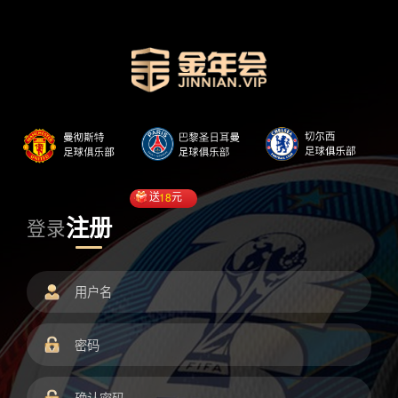
送
18
元
注册
登录