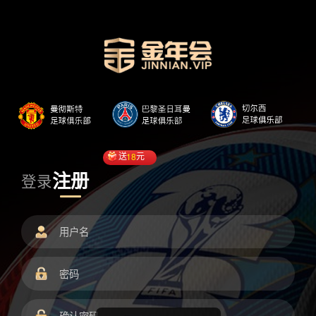
送
18
元
注册
登录