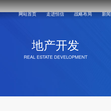
网站首页
走进恒信
战略布局
新闻
企业介绍
管理架构
地产板块
运营体系
产业集
集团
招标
房产开发
产业小
地
产
开
发
房产营销
商业文
康养社
REAL ESTATE DEVELOPMENT
优质教
智能制