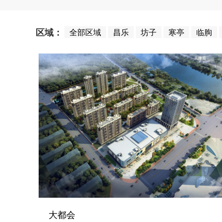
区域：
全部区域
昌乐
坊子
寒亭
临朐
大都会