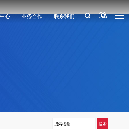
中心
业务合作
联系我们
群
新闻
采购
企业文化
物业服务
行业新闻
产品营销
社会责任
媒体关注
产业拓展
人才招聘
恒信资讯
项目运营
企业通联
品牌推广
镇
旅
区
育
造