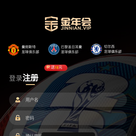
送
18
元
注册
登录